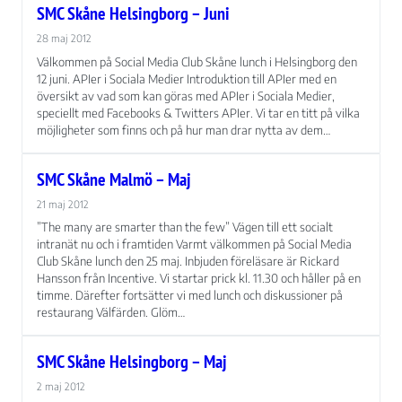
funktionalitet
SMC Skåne Helsingborg – Juni
att försvinna
från
28 maj 2012
hemsidan.
Välkommen på Social Media Club Skåne lunch i Helsingborg den
12 juni. APIer i Sociala Medier Introduktion till APIer med en
översikt av vad som kan göras med APIer i Sociala Medier,
speciellt med Facebooks & Twitters APIer. Vi tar en titt på vilka
Marknadsföring
möjligheter som finns och på hur man drar nytta av dem…
Genom att dela
med dig av dina
intressen och ditt
SMC Skåne Malmö – Maj
beteende när du
21 maj 2012
surfar ökar du
chansen att få se
”The many are smarter than the few” Vägen till ett socialt
personligt
intranät nu och i framtiden Varmt välkommen på Social Media
anpassat innehåll
Club Skåne lunch den 25 maj. Inbjuden föreläsare är Rickard
Hansson från Incentive. Vi startar prick kl. 11.30 och håller på en
och erbjudanden.
timme. Därefter fortsätter vi med lunch och diskussioner på
restaurang Välfärden. Glöm…
SMC Skåne Helsingborg – Maj
2 maj 2012