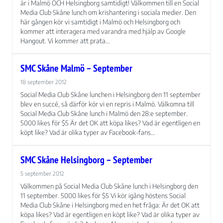
är i Malmö OCH Helsingborg samtidigt! Välkommen till en Social
Media Club Skåne lunch om krishantering i sociala medier. Den
här gången kör vi samtidigt i Malmö och Helsingborg och
kommer att interagera med varandra med hjälp av Google
Hangout. Vi kommer att prata…
SMC Skåne Malmö – September
Nödvändiga
18 september 2012
Dessa kakor
Social Media Club Skåne lunchen i Helsingborg den 11 september
går inte att
blev en succé, så därför kör vi en repris i Malmö. Välkomna till
välja bort. De
Social Media Club Skåne lunch i Malmö den 28:e september.
behövs för att
5000 likes för $5 Är det OK att köpa likes? Vad är egentligen en
hemsidan
köpt like? Vad är olika typer av Facebook-fans…
över huvud
taget ska
SMC Skåne Helsingborg – September
fungera.
5 september 2012
Välkommen på Social Media Club Skåne lunch i Helsingborg den
Statistik
11 september. 5000 likes för $5 Vi kör igång höstens Social
För att vi ska
Media Club Skåne i Helsingborg med en het fråga: Är det OK att
kunna
köpa likes? Vad är egentligen en köpt like? Vad är olika typer av