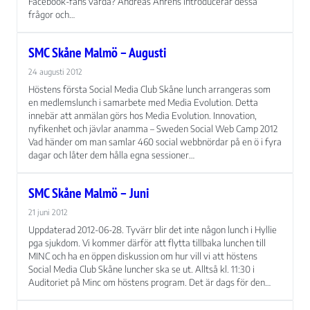
förbättra
Facebook-fans värda? Andreas Ahrens introducerar dessa
hemsidans
frågor och…
funktionalitet
och
SMC Skåne Malmö – Augusti
uppbyggnad,
baserat på
24 augusti 2012
hur
Höstens första Social Media Club Skåne lunch arrangeras som
hemsidan
en medlemslunch i samarbete med Media Evolution. Detta
används.
innebär att anmälan görs hos Media Evolution. Innovation,
nyfikenhet och jävlar anamma – Sweden Social Web Camp 2012
Vad händer om man samlar 460 social webbnördar på en ö i fyra
dagar och låter dem hålla egna sessioner…
Upplevelse
För att vår
hemsida ska
SMC Skåne Malmö – Juni
prestera så
21 juni 2012
bra som
möjligt under
Uppdaterad 2012-06-28. Tyvärr blir det inte någon lunch i Hyllie
ditt besök.
pga sjukdom. Vi kommer därför att flytta tillbaka lunchen till
Om du nekar
MINC och ha en öppen diskussion om hur vill vi att höstens
de här
Social Media Club Skåne luncher ska se ut. Alltså kl. 11:30 i
Auditoriet på Minc om höstens program. Det är dags för den…
kakorna
kommer viss