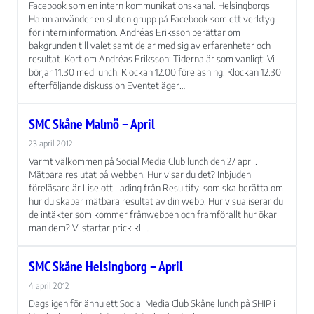
Facebook som en intern kommunikationskanal. Helsingborgs
Hamn använder en sluten grupp på Facebook som ett verktyg
för intern information. Andréas Eriksson berättar om
bakgrunden till valet samt delar med sig av erfarenheter och
resultat. Kort om Andréas Eriksson: Tiderna är som vanligt: Vi
börjar 11.30 med lunch. Klockan 12.00 föreläsning. Klockan 12.30
efterföljande diskussion Eventet äger…
SMC Skåne Malmö – April
23 april 2012
Varmt välkommen på Social Media Club lunch den 27 april.
Mätbara reslutat på webben. Hur visar du det? Inbjuden
föreläsare är Liselott Lading från Resultify, som ska berätta om
hur du skapar mätbara resultat av din webb. Hur visualiserar du
de intäkter som kommer frånwebben och framförallt hur ökar
man dem? Vi startar prick kl.…
SMC Skåne Helsingborg – April
4 april 2012
Dags igen för ännu ett Social Media Club Skåne lunch på SHIP i