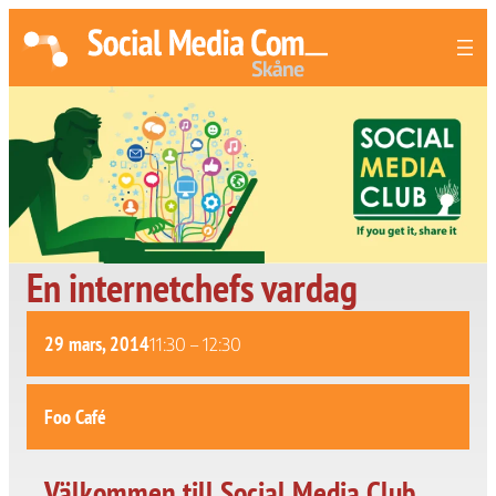
En internetchefs vardag
29 mars, 2014
11:30
–
12:30
Foo Café
Välkommen till Social Media Club