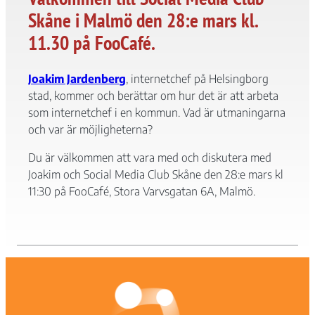
Skåne i Malmö den 28:e mars kl.
11.30 på FooCafé.
Joakim Jardenberg
, internetchef på Helsingborg
stad, kommer och berättar om hur det är att arbeta
Nödvändiga
som internetchef i en kommun. Vad är utmaningarna
Dessa kakor
och var är möjligheterna?
går inte att
välja bort. De
Du är välkommen att vara med och diskutera med
behövs för att
Joakim och Social Media Club Skåne den 28:e mars kl
hemsidan
11:30 på FooCafé, Stora Varvsgatan 6A, Malmö.
över huvud
taget ska
fungera.
Statistik
För att vi ska
kunna