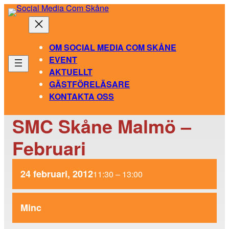
Hoppa
till
innehåll
OM SOCIAL MEDIA COM SKÅNE
EVENT
AKTUELLT
GÄSTFÖRELÄSARE
KONTAKTA OSS
SMC Skåne Malmö –
Februari
24 februari, 2012
11:30
–
13:00
Minc