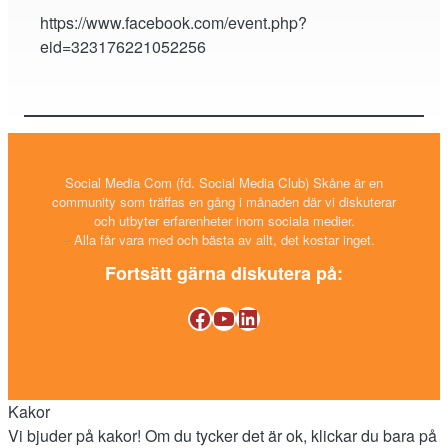
https://www.facebook.com/event.php?
eid=323176221052256
Social Media Com (fd. Social Media Club) Skåne är en
community som träffas en gång i månaden där vi diskuterar
och utbyter erfarenheter inom sociala medier.
Alla får vara med och bästa av allt, det kostar inget.
Fortsätt gärna diskutera på:
Facebook
YouTube
LinkedIn
Kakor
Vi bjuder på kakor! Om du tycker det är ok, klickar du bara på