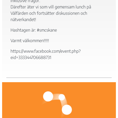
inklusive frågor.
Därefter äter vi som vill gemensam lunch på
Välfärden och fortsätter diskussionen och
nätverkandet!
Hashtagen är: #smcskane
Varmt välkommen!!!!!
Nödvändiga
Dessa kakor
https://www.facebook.com/event.php?
går inte att
eid=333344706688731
välja bort. De
behövs för att
hemsidan
över huvud
taget ska
fungera.
Statistik
För att vi ska
kunna