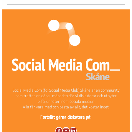
förbättra
hemsidans
funktionalitet
och
uppbyggnad,
baserat på
hur
hemsidan
används.
Upplevelse
För att vår
hemsida ska
prestera så
Social Media Com (fd. Social Media Club) Skåne är en community
bra som
som träffas en gång i månaden där vi diskuterar och utbyter
möjligt under
erfarenheter inom sociala medier.
ditt besök.
Alla får vara med och bästa av allt, det kostar inget.
Om du nekar
de här
Fortsätt gärna diskutera på:
kakorna
kommer viss
Facebook
YouTube
LinkedIn