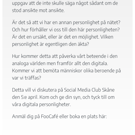
uppgav att de inte skulle säga något sådant om de
stod ansikte mot ansikte.
Är det så att vi har en annan personlighet på nätet?
Och hur förhåller vi oss till den här personligheten?
Är det en ursäkt, eller är det en möjlighet. Vilken
personlighet är egentligen den äkta?
Nödvändiga
Dessa kakor
Hur kommer detta att påverka vårt beteende i den
går inte att
analoga världen men framför allt den digitala.
välja bort. De
Kommer vi att bemöta människor olika beroende på
behövs för att
var vi träffas?
hemsidan
över huvud
Detta vill vi diskutera på Social Media Club Skåne
taget ska
fungera.
den 5:e april. Kom och ge din syn, och tyck till om
våra digitala personligheter.
Anmäl dig på FooCafé eller boka en plats här:
Statistik
För att vi ska
kunna