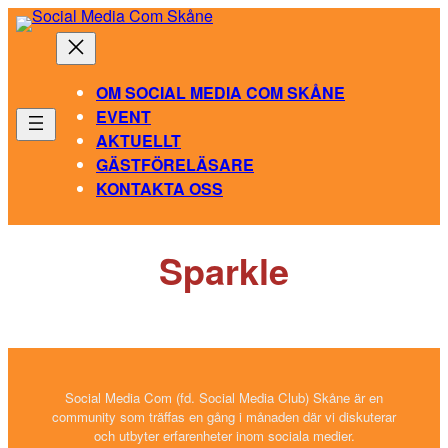
Hoppa
till
innehåll
OM SOCIAL MEDIA COM SKÅNE
EVENT
AKTUELLT
GÄSTFÖRELÄSARE
KONTAKTA OSS
Sparkle
Social Media Com (fd. Social Media Club) Skåne är en
community som träffas en gång i månaden där vi diskuterar
och utbyter erfarenheter inom sociala medier.