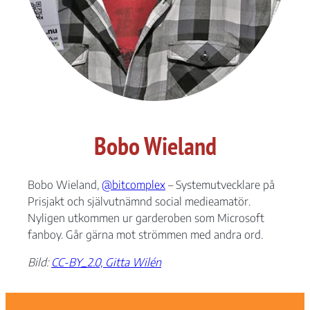
Nödvändiga
Dessa kakor
Bobo Wieland
går inte att
välja bort. De
behövs för att
hemsidan
Bobo Wieland,
@bitcomplex
– Systemutvecklare på
över huvud
Prisjakt och självutnämnd social medieamatör.
taget ska
Nyligen utkommen ur garderoben som Microsoft
fungera.
fanboy. Går gärna mot strömmen med andra ord.
Bild:
CC-BY_2.0, Gitta Wilén
Statistik
För att vi ska
kunna