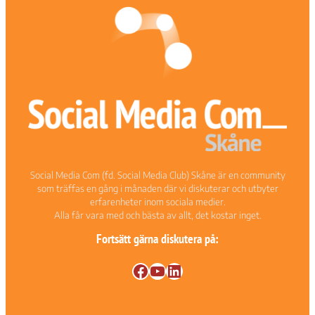
förbättra
hemsidans
funktionalitet
och
uppbyggnad,
baserat på
hur
hemsidan
används.
Upplevelse
Social Media Com (fd. Social Media Club) Skåne är en community
För att vår
som träffas en gång i månaden där vi diskuterar och utbyter
hemsida ska
erfarenheter inom sociala medier.
prestera så
Alla får vara med och bästa av allt, det kostar inget.
bra som
möjligt under
Fortsätt gärna diskutera på:
ditt besök.
Om du nekar
Facebook
YouTube
LinkedIn
de här
kakorna
kommer viss