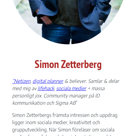
Nödvändiga
Dessa kakor
Simon Zetterberg
går inte att
välja bort. De
behövs för att
hemsidan
”Netizen
,
digital planner
& believer. Samlar & delar
över huvud
med mig av
lifehack
,
sociala medier
+ massa
taget ska
personligt jox. Community manager på ID
fungera.
kommunikation och Sigma AB
”
Simon Zetterbergs främsta intressen och uppdrag
Statistik
ligger inom sociala medier, kreativitet och
För att vi ska
grupputveckling. När Simon föreläser om sociala
kunna