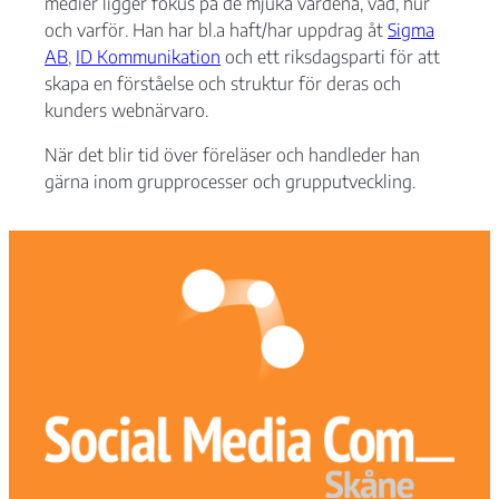
förbättra
medier ligger fokus på de mjuka värdena, vad, hur
hemsidans
och varför. Han har bl.a haft/har uppdrag åt
Sigma
funktionalitet
AB
,
ID Kommunikation
och ett riksdagsparti för att
och
skapa en förståelse och struktur för deras och
uppbyggnad,
kunders webnärvaro.
baserat på
hur
När det blir tid över föreläser och handleder han
hemsidan
används.
gärna inom grupprocesser och grupputveckling.
Upplevelse
För att vår
hemsida ska
prestera så
bra som
möjligt under
ditt besök.
Om du nekar
de här
kakorna
kommer viss