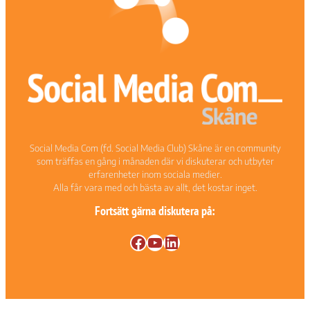
Nödvändiga
Dessa kakor
går inte att
Social Media Com (fd. Social Media Club) Skåne är en community
välja bort. De
som träffas en gång i månaden där vi diskuterar och utbyter
behövs för att
erfarenheter inom sociala medier.
hemsidan
Alla får vara med och bästa av allt, det kostar inget.
över huvud
taget ska
Fortsätt gärna diskutera på:
fungera.
Facebook
YouTube
LinkedIn
Statistik
För att vi ska
kunna