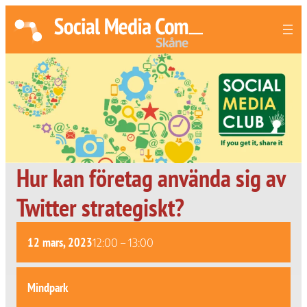
Hur kan företag använda sig av
Twitter strategiskt?
12 mars, 2023
12:00
–
13:00
Mindpark