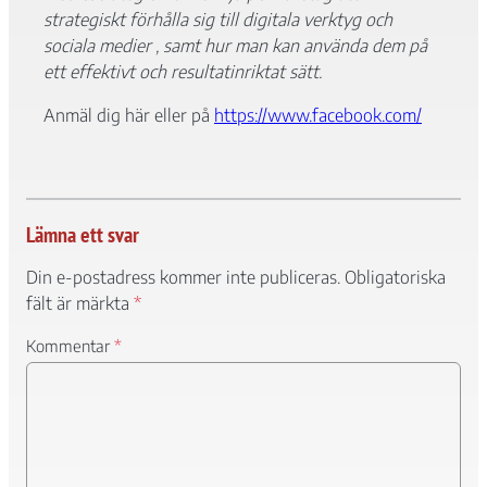
förbättra
strategiskt förhålla sig till digitala verktyg och
hemsidans
funktionalitet
sociala medier , samt hur man kan använda dem på
och
ett effektivt och resultatinriktat sätt.
uppbyggnad,
baserat på
Anmäl dig här eller på
https://www.facebook.com/
hur
hemsidan
används.
Lämna ett svar
Upplevelse
För att vår
Din e-postadress kommer inte publiceras.
Obligatoriska
hemsida ska
fält är märkta
*
prestera så
bra som
Kommentar
*
möjligt under
ditt besök.
Om du nekar
de här
kakorna
kommer viss