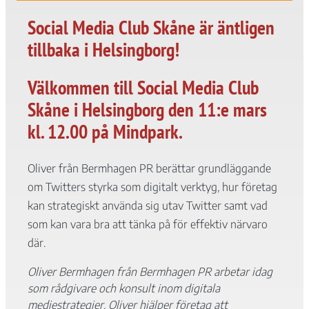
Social Media Club Skåne är äntligen
tillbaka i Helsingborg!
Välkommen till Social Media Club
Skåne i Helsingborg den 11:e mars
Nödvändiga
Dessa kakor
kl. 12.00 på Mindpark.
går inte att
välja bort. De
behövs för att
Oliver från Bermhagen PR berättar grundläggande
hemsidan
om Twitters styrka som digitalt verktyg, hur företag
över huvud
kan strategiskt använda sig utav Twitter samt vad
taget ska
fungera.
som kan vara bra att tänka på för effektiv närvaro
där.
Statistik
Oliver Bermhagen från Bermhagen PR arbetar idag
För att vi ska
som rådgivare och konsult inom digitala
kunna
mediestrategier. Oliver hjälper företag att