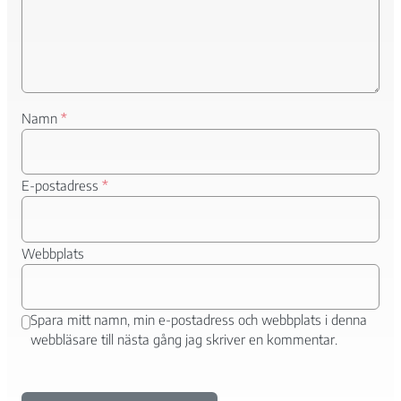
funktionalitet
att försvinna
från
hemsidan.
Marknadsföring
Namn
*
Genom att dela
med dig av dina
intressen och ditt
E-postadress
*
beteende när du
surfar ökar du
chansen att få se
personligt
Webbplats
anpassat innehåll
och erbjudanden.
Spara mitt namn, min e-postadress och webbplats i denna
webbläsare till nästa gång jag skriver en kommentar.