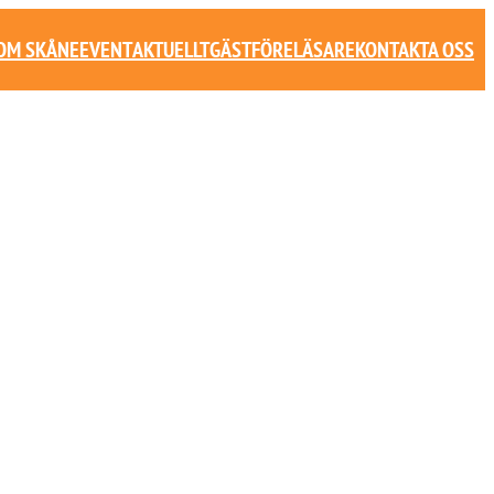
COM SKÅNE
EVENT
AKTUELLT
GÄSTFÖRELÄSARE
KONTAKTA OSS