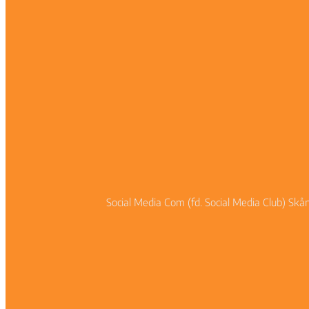
Nödvändiga
Dessa kakor
Social Media Com (fd. Social Media Club) Skå
går inte att
välja bort. De
behövs för
att hemsidan
över huvud
taget ska