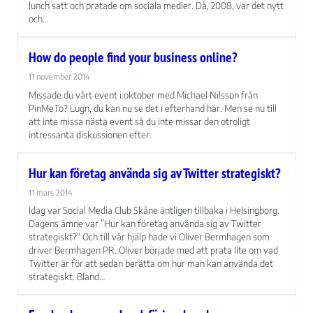
funktionalitet
lunch satt och pratade om sociala medier. Då, 2008, var det nytt
att försvinna
och…
från
hemsidan.
How do people find your business online?
11 november 2014
Marknadsföring
Missade du vårt event i oktober med Michael Nilsson från
Genom att dela
PinMeTo? Lugn, du kan nu se det i efterhand här. Men se nu till
med dig av dina
att inte missa nästa event så du inte missar den otroligt
intressen och ditt
intressanta diskussionen efter.
beteende när du
surfar ökar du
Hur kan företag använda sig av Twitter strategiskt?
chansen att få se
personligt
11 mars 2014
anpassat innehåll
Idag var Social Media Club Skåne äntligen tillbaka i Helsingborg.
och erbjudanden.
Dagens ämne var ”Hur kan företag använda sig av Twitter
strategiskt?” Och till vår hjälp hade vi Oliver Bermhagen som
driver Bermhagen PR. Oliver började med att prata lite om vad
Twitter är för att sedan berätta om hur man kan använda det
strategiskt. Bland…