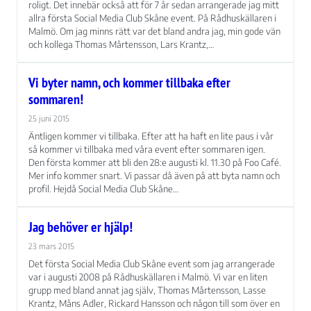
förbättra
roligt. Det innebär också att för 7 år sedan arrangerade jag mitt
hemsidans
allra första Social Media Club Skåne event. På Rådhuskällaren i
funktionalitet
Malmö. Om jag minns rätt var det bland andra jag, min gode vän
och
och kollega Thomas Mårtensson, Lars Krantz,…
uppbyggnad,
baserat på
Vi byter namn, och kommer tillbaka efter
hur
sommaren!
hemsidan
används.
25 juni 2015
Äntligen kommer vi tillbaka. Efter att ha haft en lite paus i vår
så kommer vi tillbaka med våra event efter sommaren igen.
Upplevelse
Den första kommer att bli den 28:e augusti kl. 11.30 på Foo Café.
För att vår
Mer info kommer snart. Vi passar då även på att byta namn och
hemsida ska
profil. Hejdå Social Media Club Skåne…
prestera så
bra som
Jag behöver er hjälp!
möjligt under
ditt besök.
23 mars 2015
Om du nekar
Det första Social Media Club Skåne event som jag arrangerade
de här
var i augusti 2008 på Rådhuskällaren i Malmö. Vi var en liten
kakorna
grupp med bland annat jag själv, Thomas Mårtensson, Lasse
kommer viss
Krantz, Måns Adler, Rickard Hansson och någon till som över en