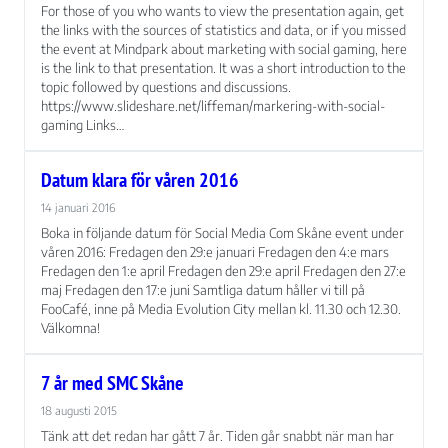
For those of you who wants to view the presentation again, get
the links with the sources of statistics and data, or if you missed
the event at Mindpark about marketing with social gaming, here
is the link to that presentation. It was a short introduction to the
topic followed by questions and discussions.
https://www.slideshare.net/liffeman/markering-with-social-
gaming Links…
Nödvändiga
Datum klara för våren 2016
Dessa kakor
går inte att
14 januari 2016
välja bort. De
Boka in följande datum för Social Media Com Skåne event under
behövs för att
våren 2016: Fredagen den 29:e januari Fredagen den 4:e mars
hemsidan
Fredagen den 1:e april Fredagen den 29:e april Fredagen den 27:e
över huvud
maj Fredagen den 17:e juni Samtliga datum håller vi till på
taget ska
FooCafé, inne på Media Evolution City mellan kl. 11.30 och 12.30.
fungera.
Välkomna!
7 år med SMC Skåne
Statistik
För att vi ska
18 augusti 2015
kunna
Tänk att det redan har gått 7 år. Tiden går snabbt när man har